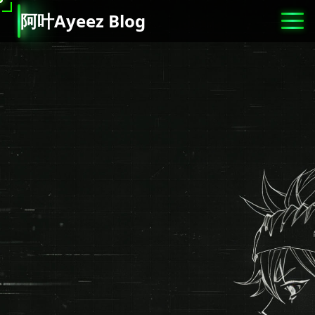
阿
叶
A
y
e
e
z
B
l
o
g