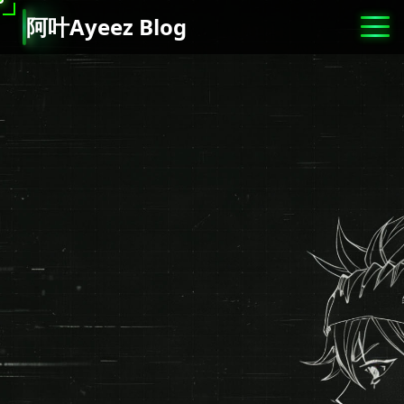
阿
叶
A
y
e
e
z
B
l
o
g