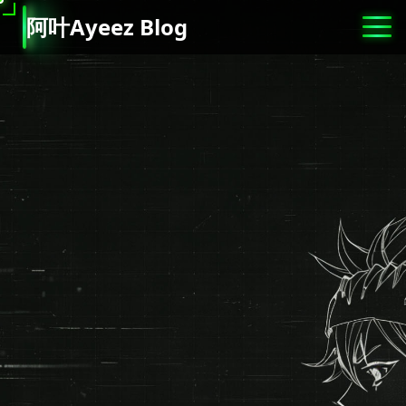
阿
叶
A
y
e
e
z
B
l
o
g